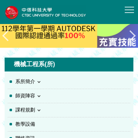
跳
到
主
要
內
容
區
機械工程系(所)
系所簡介
師資陣容
課程規劃
教學設備