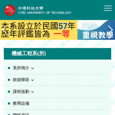
跳
到
主
要
內
容
區
機械工程系(所)
系所簡介
師資陣容
課程規劃
教學設備